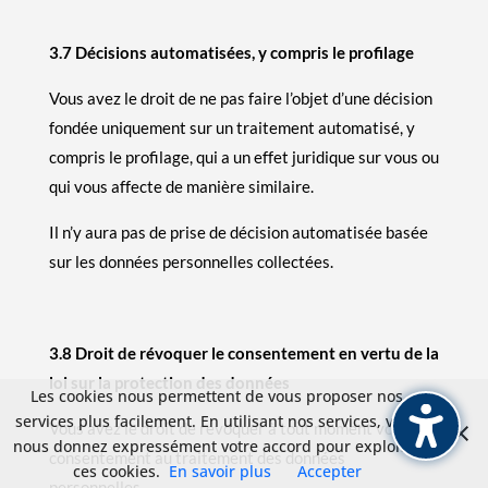
3.7 Décisions automatisées, y compris le profilage
Vous avez le droit de ne pas faire l’objet d’une décision
fondée uniquement sur un traitement automatisé, y
compris le profilage, qui a un effet juridique sur vous ou
qui vous affecte de manière similaire.
Il n’y aura pas de prise de décision automatisée basée
sur les données personnelles collectées.
3.8 Droit de révoquer le consentement en vertu de la
loi sur la protection des données
Les cookies nous permettent de vous proposer nos
services plus facilement. En utilisant nos services, vous
Vous avez le droit de révoquer à tout moment votre
nous donnez expressément votre accord pour exploiter
consentement au traitement des données
ces cookies.
En savoir plus
Accepter
personnelles.