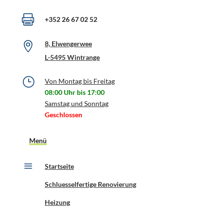

+352 26 67 02 52
8, Elwengerwee

L-5495 Wintrange
}
Von Montag bis Freitag
08:00 Uhr bis
17:00
Samstag und Sonntag
Geschlossen
Menü
a
Startseite
Schluesselfertige Renovierung
Heizung